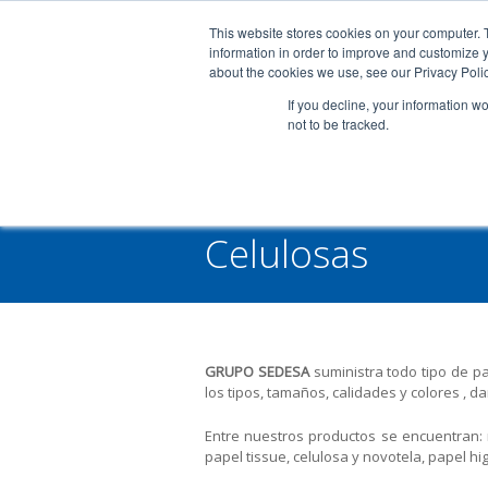
INFORMACION DE CONTACTO: 950 39 30 48
Cli
This website stores cookies on your computer. 
information in order to improve and customize y
about the cookies we use, see our Privacy Polic
If you decline, your information w
not to be tracked.
Celulosas
You are here:
GRUPO SEDESA
suministra todo tipo de pa
los tipos, tamaños, calidades y colores , da
Entre nuestros productos se encuentran: m
papel tissue, celulosa y novotela, papel hi