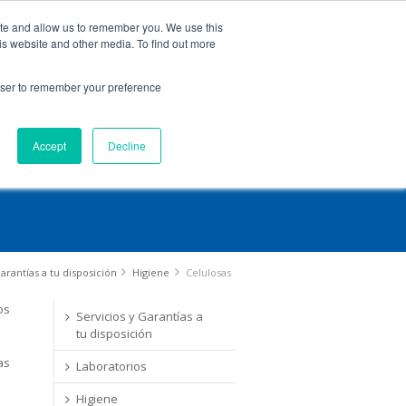
ite and allow us to remember you. We use this
is website and other media. To find out more
rowser to remember your preference
Distribuidores
Tienda Online
Accept
Decline
arantías a tu disposición
Higiene
Celulosas
os
Servicios y Garantías a
tu disposición
as
Laboratorios
Higiene