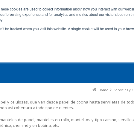
entes
These cookies are used to collect information about how you interact with our webs
our browsing experience and for analytics and metrics about our visitors both on th
y.
on’t be tracked when you visit this website. A single cookie will be used in your b
Laboratorio
Higiene industrial
Formación
Presupuesto
Home
Servicios y G
pel y celulosas, que van desde papel de cocina hasta servilletas de tod
ndo así cobertura a todo tipo de clientes.
anteles de papel, manteles en rollo, mantelitos y tipo camino, servillet
giénico, cheminé y en bobina, etc.