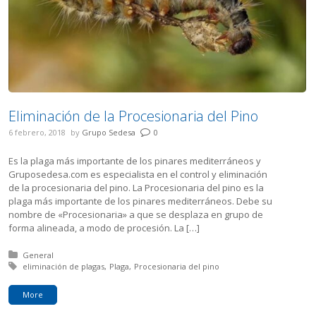
Eliminación de la Procesionaria del Pino
6 febrero, 2018
by
Grupo Sedesa
0
Es la plaga más importante de los pinares mediterráneos y
Gruposedesa.com es especialista en el control y eliminación
de la procesionaria del pino. La Procesionaria del pino es la
plaga más importante de los pinares mediterráneos. Debe su
nombre de «Procesionaria» a que se desplaza en grupo de
forma alineada, a modo de procesión. La […]
Posted in:
General
Tagged with:
eliminación de plagas
Plaga
Procesionaria del pino
More